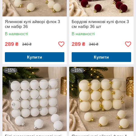
Ялинкові кулі айворі флок 3
Бордові ялинкові кулі флок 3
см набір 36
см набір 36 шт
В наявності
В наявності
289
289
₴
₴
340 ₴
340 ₴
Купити
Купити
–15%
–15%