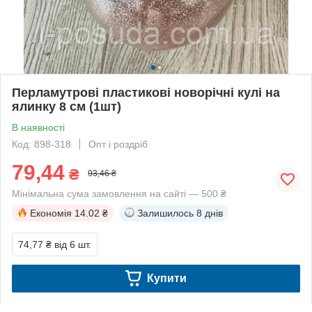
Перламутрові пластикові новорічні кулі на
ялинку 8 см (1шт)
В наявності
Код: 898-318
Опт і роздріб
79,44
₴
93,46 ₴
Мінімальна сума замовлення на сайті — 500 ₴
Економія
14.02 ₴
Залишилось
8 днів
74,77 ₴
від 6 шт.
Купити