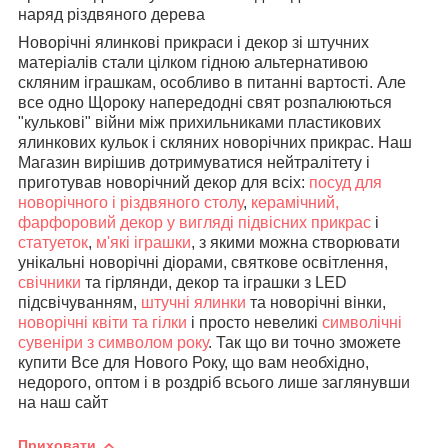
наряд різдвяного дерева
Новорічні ялинкові прикраси і декор зі штучних
матеріалів стали цілком гідною альтернативою
скляним іграшкам, особливо в питанні вартості. Але
все одно Щороку напередодні свят розпалюються
"кулькові" війни між прихильниками пластикових
ялинкових кульок і скляних новорічних прикрас. Наш
Магазин вирішив дотримуватися нейтралітету і
приготував новорічний декор для всіх:
посуд для
новорічного і різдвяного столу
,
керамічний,
фарфоровий декор у вигляді підвісних прикрас
і
статуеток
,
м'які іграшки
, з якими можна створювати
унікальні новорічні діорами, святкове освітлення,
свічники
та гірлянди, декор та іграшки з LED
підсвічуванням,
штучні ялинки
та новорічні вінки,
новорічні квіти та гілки
і просто невеликі
символічні
сувеніри з символом року
. Так що ви точно зможете
купити Все для Нового Року, що вам необхідно,
недорого, оптом і в роздріб всього лише заглянувши
на наш сайт
Приховати