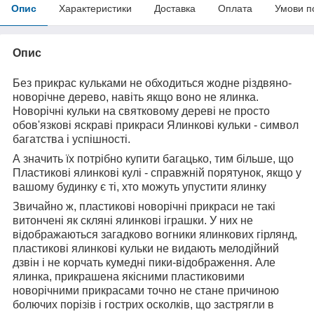
Опис
Характеристики
Доставка
Оплата
Умови п
Опис
Без прикрас кульками не обходиться жодне різдвяно-
новорічне дерево, навіть якщо воно не ялинка.
Новорічні кульки на святковому дереві не просто
обов'язкові яскраві прикраси Ялинкові кульки - символ
багатства і успішності.
А значить їх потрібно купити багацько, тим більше, що
Пластикові ялинкові кулі - справжній порятунок, якщо у
вашому будинку є ті, хто можуть упустити ялинку
Звичайно ж, пластикові новорічні прикраси не такі
витончені як скляні ялинкові іграшки. У них не
відображаються загадково вогники ялинкових гірлянд,
пластикові ялинкові кульки не видають мелодійний
дзвін і не корчать кумедні пики-відображення. Але
ялинка, прикрашена якісними пластиковими
новорічними прикрасами точно не стане причиною
болючих порізів і гострих осколків, що застрягли в