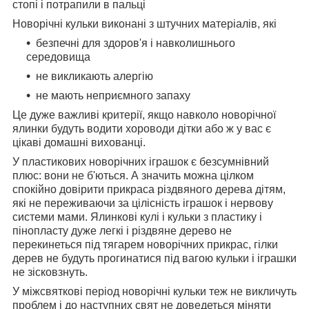
стопі і потрапили в пальці
Новорічні кульки виконані з штучних матеріалів, які
безпечні для здоров'я і навколишнього
середовища
не викликають алергію
не мають неприємного запаху
Це дуже важливі критерії, якщо навколо новорічної
ялинки будуть водити хороводи дітки або ж у вас є
цікаві домашні вихованці.
У пластикових новорічних іграшок є безсумнівний
плюс: вони не б'ються. А значить можна цілком
спокійно довірити прикраса різдвяного дерева дітям,
які не переживаючи за цілісність іграшок і нервову
системи мами. Ялинкові кулі і кульки з пластику і
пінопласту дуже легкі і різдвяне дерево не
перекинеться під тягарем новорічних прикрас, гілки
дерев не будуть прогинатися під вагою кульки і іграшки
не зісковзнуть.
У міжсвяткові період новорічні кульки теж не викличуть
проблем і до наступних свят не доведеться міняти