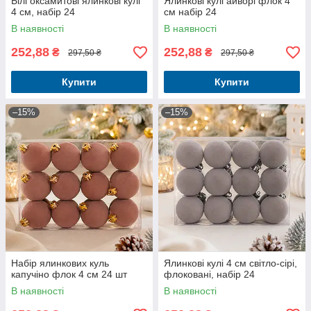
Білі оксамитові ялинкові кулі
Ялинкові кулі айворі флок 4
4 см, набір 24
см набір 24
В наявності
В наявності
252,88
252,88
₴
₴
297,50 ₴
297,50 ₴
Купити
Купити
–15%
–15%
Набір ялинкових куль
Ялинкові кулі 4 см світло-сірі,
капучіно флок 4 см 24 шт
флоковані, набір 24
В наявності
В наявності