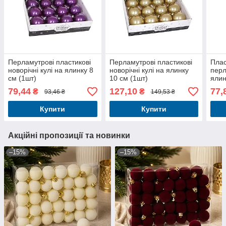
Перламутрові пластикові
Перламутрові пластикові
Плас
новорічні кулі на ялинку 8
новорічні кулі на ялинку
перл
см (1шт)
10 см (1шт)
ялин
79,44
127,10
77,
₴
₴
93,46 ₴
149,53 ₴
Купити
Купити
Акційні пропозиції та новинки
–15%
–15%