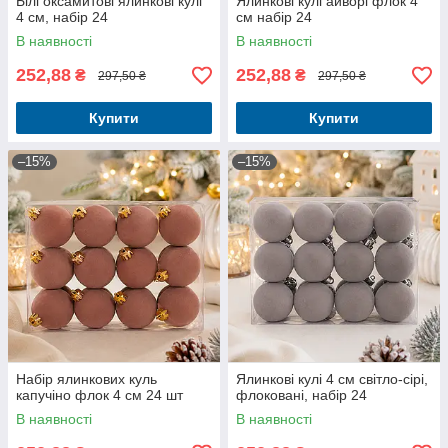
Білі оксамитові ялинкові кулі
Ялинкові кулі айворі флок 4
4 см, набір 24
см набір 24
В наявності
В наявності
252,88
252,88
₴
₴
297,50 ₴
297,50 ₴
Купити
Купити
–15%
–15%
Набір ялинкових куль
Ялинкові кулі 4 см світло-сірі,
капучіно флок 4 см 24 шт
флоковані, набір 24
В наявності
В наявності