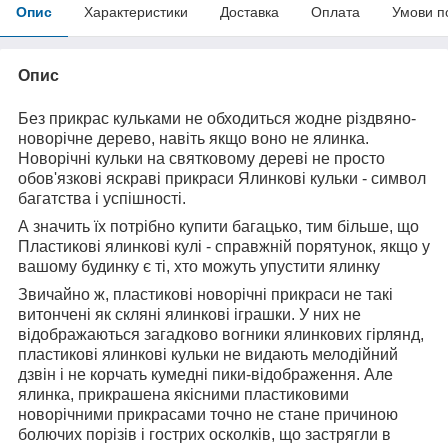
Опис
Характеристики
Доставка
Оплата
Умови п
Опис
Без прикрас кульками не обходиться жодне різдвяно-
новорічне дерево, навіть якщо воно не ялинка.
Новорічні кульки на святковому дереві не просто
обов'язкові яскраві прикраси Ялинкові кульки - символ
багатства і успішності.
А значить їх потрібно купити багацько, тим більше, що
Пластикові ялинкові кулі - справжній порятунок, якщо у
вашому будинку є ті, хто можуть упустити ялинку
Звичайно ж, пластикові новорічні прикраси не такі
витончені як скляні ялинкові іграшки. У них не
відображаються загадково вогники ялинкових гірлянд,
пластикові ялинкові кульки не видають мелодійний
дзвін і не корчать кумедні пики-відображення. Але
ялинка, прикрашена якісними пластиковими
новорічними прикрасами точно не стане причиною
болючих порізів і гострих осколків, що застрягли в