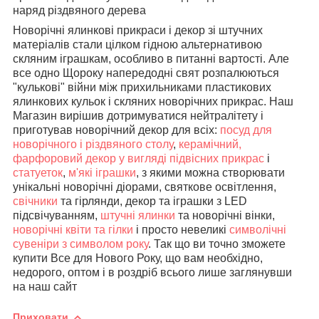
наряд різдвяного дерева
Новорічні ялинкові прикраси і декор зі штучних
матеріалів стали цілком гідною альтернативою
скляним іграшкам, особливо в питанні вартості. Але
все одно Щороку напередодні свят розпалюються
"кулькові" війни між прихильниками пластикових
ялинкових кульок і скляних новорічних прикрас. Наш
Магазин вирішив дотримуватися нейтралітету і
приготував новорічний декор для всіх:
посуд для
новорічного і різдвяного столу
,
керамічний,
фарфоровий декор у вигляді підвісних прикрас
і
статуеток
,
м'які іграшки
, з якими можна створювати
унікальні новорічні діорами, святкове освітлення,
свічники
та гірлянди, декор та іграшки з LED
підсвічуванням,
штучні ялинки
та новорічні вінки,
новорічні квіти та гілки
і просто невеликі
символічні
сувеніри з символом року
. Так що ви точно зможете
купити Все для Нового Року, що вам необхідно,
недорого, оптом і в роздріб всього лише заглянувши
на наш сайт
Приховати