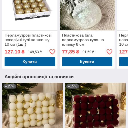
Перламутрові пластикові
Пластикова біла
Перл
новорічні кулі на ялинку
перламутрова куля на
ново
10 см (1шт)
ялинку 8 см
10 с
127,10
77,85
127
₴
₴
149,53 ₴
91,59 ₴
Купити
Купити
Акційні пропозиції та новинки
–15%
–15%