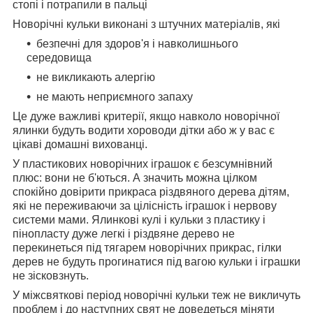
стопі і потрапили в пальці
Новорічні кульки виконані з штучних матеріалів, які
безпечні для здоров'я і навколишнього
середовища
не викликають алергію
не мають неприємного запаху
Це дуже важливі критерії, якщо навколо новорічної
ялинки будуть водити хороводи дітки або ж у вас є
цікаві домашні вихованці.
У пластикових новорічних іграшок є безсумнівний
плюс: вони не б'ються. А значить можна цілком
спокійно довірити прикраса різдвяного дерева дітям,
які не переживаючи за цілісність іграшок і нервову
системи мами. Ялинкові кулі і кульки з пластику і
пінопласту дуже легкі і різдвяне дерево не
перекинеться під тягарем новорічних прикрас, гілки
дерев не будуть прогинатися під вагою кульки і іграшки
не зісковзнуть.
У міжсвяткові період новорічні кульки теж не викличуть
проблем і до наступних свят не доведеться міняти