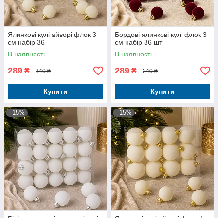
Ялинкові кулі айворі флок 3
Бордові ялинкові кулі флок 3
см набір 36
см набір 36 шт
В наявності
В наявності
289
289
₴
₴
340 ₴
340 ₴
Купити
Купити
–15%
–15%