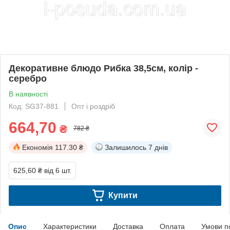
Декоративне блюдо Рибка 38,5см, колір -
серебро
В наявності
Код: SG37-881
Опт і роздріб
664,70
₴
782 ₴
Економія
117.30 ₴
Залишилось
7 днів
625,60 ₴
від 6 шт.
Купити
Опис
Характеристики
Доставка
Оплата
Умови п