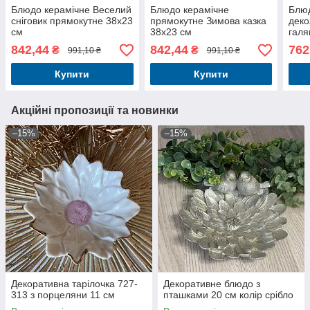
Блюдо керамічне Веселий
Блюдо керамічне
Блюд
сніговик прямокутне 38х23
прямокутне Зимова казка
деко
см
38х23 см
галя
842,44
842,44
762
₴
₴
991,10 ₴
991,10 ₴
Купити
Купити
Акційні пропозиції та новинки
–15%
–15%
Декоративна тарілочка 727-
Декоративне блюдо з
313 з порцеляни 11 см
пташками 20 см колір срібло