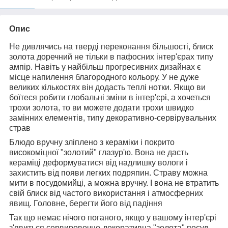
Опис
Не дивлячись на тверді переконання більшості, блиск
золота доречний не тільки в пафосних інтер'єрах типу
ампір. Навіть у найбільш прогресивних дизайнах є
місце напилення благородного кольору. У не дуже
великих кількостях він додасть теплі нотки. Якщо ви
боїтеся робити глобальні зміни в інтер'єрі, а хочеться
трохи золота, то ви можете додати трохи швидко
замінних елементів, типу декоративно-сервірувальних
страв
Блюдо вручну зліплено з кераміки і покрито
високоміцної "золотий" глазур'ю. Вона не дасть
кераміці деформуватися від надлишку вологи і
захистить від появи легких подряпин. Страву можна
мити в посудомийці, а можна вручну. І вона не втратить
свій блиск від частого використання і атмосферних
явищ. Головне, берегти його від падіння
Так що немає нічого поганого, якщо у вашому інтер'єрі
з'явиться сервировочно-декоративна "золота" посуд,