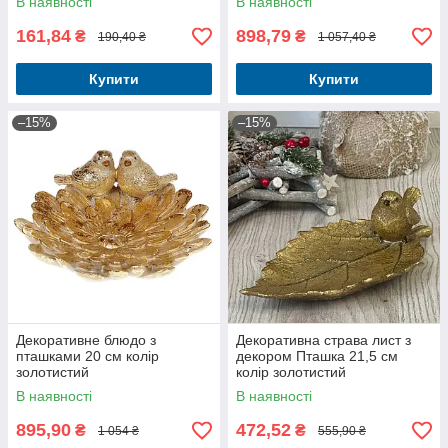
В наявності
В наявності
161,84
898,79
₴
₴
190,40 ₴
1 057,40 ₴
Купити
Купити
–15%
–15%
Декоративне блюдо з
Декоративна страва лист з
пташками 20 см колір
декором Пташка 21,5 см
золотистий
колір золотистий
В наявності
В наявності
895,90
472,52
₴
₴
1 054 ₴
555,90 ₴