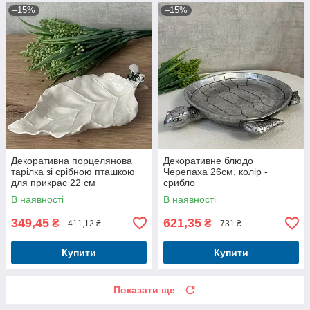
–15%
–15%
Декоративна порцелянова
Декоративне блюдо
тарілка зі срібною пташкою
Черепаха 26см, колір -
для прикрас 22 см
срибло
В наявності
В наявності
349,45
621,35
₴
₴
411,12 ₴
731 ₴
Купити
Купити
Показати ще