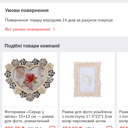
Умови повернення
Повернення товару впродовж 14 днів за рахунок покупця
Всі умови повернення
Подібні товари компанії
Фоторамка «Серце у
Рамка для фото різьблена
Рамк
квітах» 15×13 см — рамка
з полістоуну 17.5*22*1.5см
з по
для фото, романтичний
колір персиковий антик
колі
декор