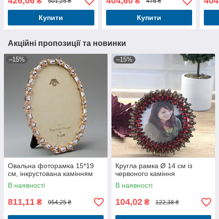
426,06
404,60
404
₴
₴
501,25 ₴
476 ₴
Купити
Купити
Акційні пропозиції та новинки
–15%
–15%
Овальна фоторамка 15*19
Кругла рамка Ø 14 см із
см, інкрустована камінням
червоного каміння
В наявності
В наявності
811,11
104,02
₴
₴
954,25 ₴
122,38 ₴