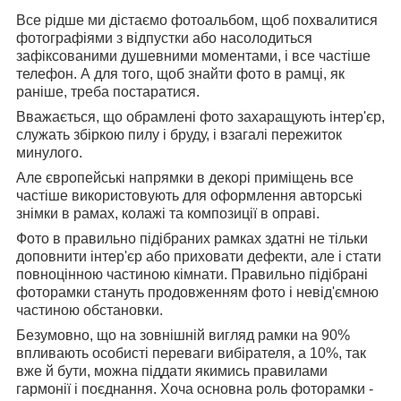
Все рідше ми дістаємо фотоальбом, щоб похвалитися
фотографіями з відпустки або насолодиться
зафіксованими душевними моментами, і все частіше
телефон. А для того, щоб знайти фото в рамці, як
раніше, треба постаратися.
Вважається, що обрамлені фото захаращують інтер'єр,
служать збіркою пилу і бруду, і взагалі пережиток
минулого.
Але європейські напрямки в декорі приміщень все
частіше використовують для оформлення авторські
знімки в рамах, колажі та композиції в оправі.
Фото в правильно підібраних рамках здатні не тільки
доповнити інтер'єр або приховати дефекти, але і стати
повноцінною частиною кімнати. Правильно підібрані
фоторамки стануть продовженням фото і невід'ємною
частиною обстановки.
Безумовно, що на зовнішній вигляд рамки на 90%
впливають особисті переваги вибірателя, а 10%, так
вже й бути, можна піддати якимись правилами
гармонії і поєднання. Хоча основна роль фоторамки -