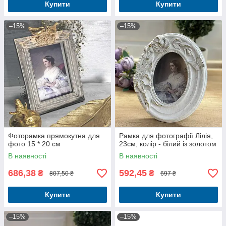
Купити
Купити
–15%
–15%
Фоторамка прямокутна для
Рамка для фотографії Лілія,
фото 15 * 20 см
23см, колір - білий із золотом
В наявності
В наявності
686,38
592,45
₴
₴
807,50 ₴
697 ₴
Купити
Купити
–15%
–15%