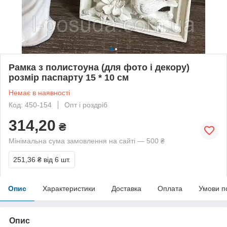
Рамка з полистоуна (для фото і декору)
розмір паспарту 15 * 10 см
Немає в наявності
Код: 450-154
Опт і роздріб
314,20
₴
Мінімальна сума замовлення на сайті — 500 ₴
251,36 ₴
від 6 шт.
Опис
Характеристики
Доставка
Оплата
Умови п
Опис