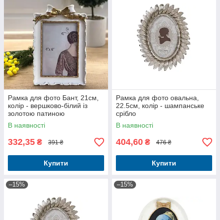
Рамка для фото Бант, 21см,
Рамка для фото овальна,
колір - вершково-білий із
22.5см, колір - шампанське
золотою патиною
срібло
В наявності
В наявності
332,35
404,60
₴
₴
391 ₴
476 ₴
Купити
Купити
–15%
–15%