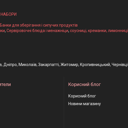
І НАБОРИ
 Банки для зберігання і сипучих продуктів
ики
,
Сервіровочні блюда і менажніци
,
соусниці, креманки, лимонниці
ів, Дніпро, Миколаїв, Закарпатті, Житомир, Кропивницький, Чернівці
ители
Корисний блог
Корисний блог
Новини магазину