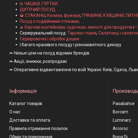
☕ ЧАШКИ, ГУРТКИ
ДИТЯЧИЙ ПОСУД
🥃 СТАКАНЫ
;
Келихи, фужери
;
ГРАФИНИ, КУВШИНИ, ПИТН
Посуд з подвійними стінками,
≣ Харчові контейнери, судочках, ємності для продуктів
і
ᐤ
Сервірувальний посуд:
Тарілки і піали
,
Салатниці і салатн
Сервіровочні і обробні дошки
І багато красивого посуду і різноманітного декору
⤗ Низькі ціни на посуд відомих брендів
⤗ Акції, знижки, розпродажі
⤗ Оперативне відвантаження по всій Україні: Київ, Одеса, Льв
Інформація
Производ
Каталог товарів
Pasabahce
О нас
Borcam
Доставка та оплата
Luminarc
Правила отримання посилок
Arcoroc
Обмін та повернення
Bona Di