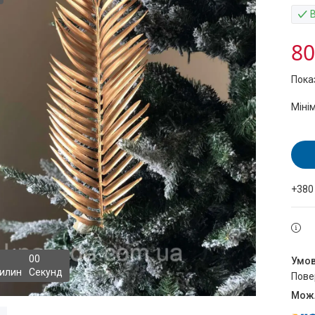
80
Пока
Міні
+380
0
0
илин
Секунд
пов