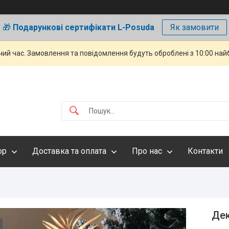
🎁
Подарункові сертифікати L-Posuda
Як замовити
чий час. Замовлення та повідомлення будуть оброблені з 10:00 най
ор
Доставка та оплата
Про нас
Контакти
Дек