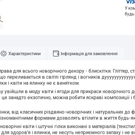
У ко
будь
Характеристики
Інформація для замовлення
ава для всього новорічного декору - блискітки. Гліттер, стр
 що переливається в світлі гірлянд і вогників дуууууууууууу
ілки і квіти на ялинку не є винятком.
ову увійшли в моду квіти і ягоди для прикраси новорічного 
 це занадто екзотично, можна робити яскраві композиції і
тінки, від класичних різдвяно-новорічних і натуральних до 
різноманітними формами дозволять втілити в життя будь-як
оворічні квіти і штучні гілки виконані з матеріалів (текстил
для здоров'я і ялинки, не несуть неприємного запаху і не 