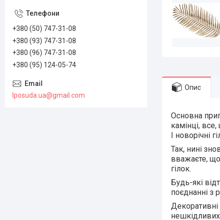
+380 (50) 747-31-08
+380 (93) 747-31-08
+380 (96) 747-31-08
+380 (95) 124-05-74
Опис
lposuda.ua@gmail.com
Основна припр
камінці, все,
І новорічні г
Так, нині зн
вважаєте, що
гілок.
Будь-які від
поєднанні з 
Декоративні н
нешкідливих 