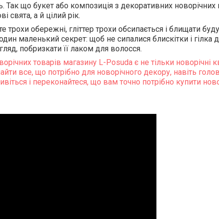
ь. Так що букет або композиція з декоративних новорічних 
і свята, а й цілий рік.
те трохи обережні, гліттер трохи обсипається і блищати буду
є один маленький секрет: щоб не сипалися блискітки і гілка
гляд, побризкати її лаком для волосся.
ворічних товарів магазину L-Posuda є не тільки новорічні кв
йти все, що потрібно для новорічного декору, навіть головн
дивіться і переконайтеся, що вам точно потрібно купити но