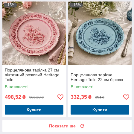
–15%
–15%
Порцелянова тарілка 27 см
вінтажний рожевий Heritage
Порцелянова тарілка
Toile
Heritage Toile 22 см бірюза
В наявності
В наявності
498,52
332,35
₴
₴
586,50 ₴
391 ₴
Купити
Купити
Показати ще