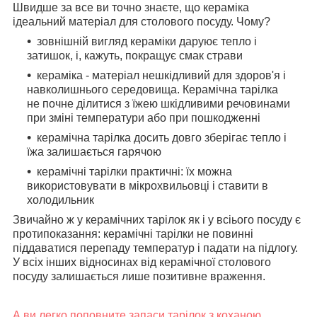
Швидше за все ви точно знаєте, що кераміка
ідеальний матеріал для столового посуду. Чому?
зовнішній вигляд кераміки даруює тепло і
затишок, і, кажуть, покращує смак страви
кераміка - матеріал нешкідливий для здоров'я і
навколишнього середовища. Керамічна тарілка
не почне ділитися з їжею шкідливими речовинами
при зміні температури або при пошкодженні
керамічна тарілка досить довго зберігає тепло і
їжа залишається гарячою
керамічні тарілки практичні: їх можна
використовувати в мікрохвильовці і ставити в
холодильник
Звичайно ж у керамічних тарілок як і у всіього посуду є
протипоказання: керамічні тарілки не повинні
піддаватися перепаду температур і падати на підлогу.
У всіх інших відносинах від керамічної столового
посуду залишається лише позитивне враження.
А ви легко поповните запаси тарілок з коханою