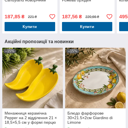
Candyland новорічний
Рожева орхідея
коль
посуд
187,85
187,56
495
₴
₴
221 ₴
220,66 ₴
Купити
Купити
Акційні пропозиції та новинки
–15%
–15%
Менажниця керамічна
Блюдо фарфорове
Pepper на 2 відділення 21 ×
30×21.5×2см Giardino di
18,5×5,5 см у формі перцю
Limone