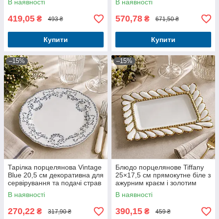
В наявності
В наявності
419,05
570,78
₴
₴
493 ₴
671,50 ₴
Купити
Купити
–15%
–15%
Тарілка порцелянова Vintage
Блюдо порцелянове Tiffany
Blue 20,5 см декоративна для
25×17,5 см прямокутне біле з
сервірування та подачі страв
ажурним краєм і золотим
декором
В наявності
В наявності
270,22
390,15
₴
₴
317,90 ₴
459 ₴