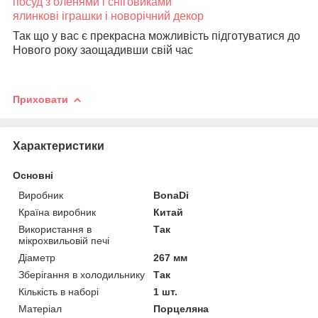
посуд з оленями і сніговиками
ялинкові іграшки і новорічний декор
Так що у вас є прекрасна можливість підготуватися до
Нового року заощадивши свій час
Приховати
Характеристики
Основні
Виробник
BonaDi
Країна виробник
Китай
Використання в
Так
мікрохвильовій печі
Діаметр
267 мм
Зберігання в холодильнику
Так
Кількість в наборі
1 шт.
Матеріал
Порцеляна