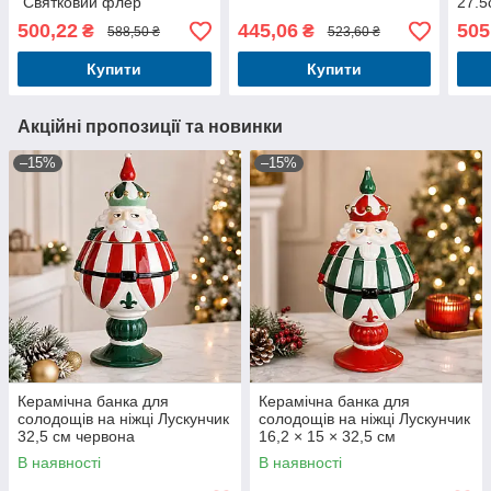
"Святковий флер"
27.5
500,22
445,06
505
₴
₴
588,50 ₴
523,60 ₴
Купити
Купити
Акційні пропозиції та новинки
–15%
–15%
Керамічна банка для
Керамічна банка для
солодощів на ніжці Лускунчик
солодощів на ніжці Лускунчик
32,5 см червона
16,2 × 15 × 32,5 см
В наявності
В наявності