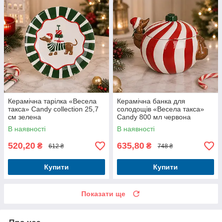
Керамічна тарілка «Весела
Керамічна банка для
такса» Candy collection 25,7
солодощів «Весела такса»
см зелена
Candy 800 мл червона
В наявності
В наявності
520,20
635,80
₴
₴
612 ₴
748 ₴
Купити
Купити
Показати ще