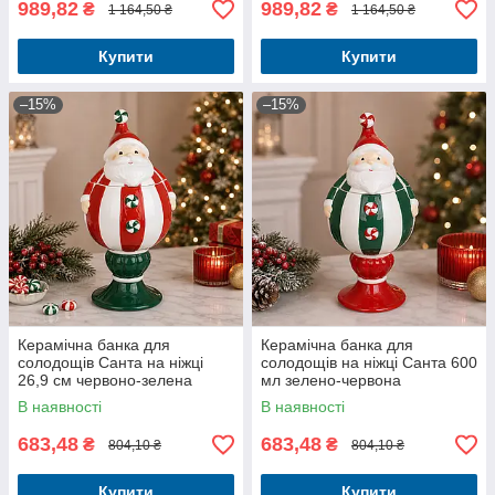
989,82
989,82
₴
₴
1 164,50 ₴
1 164,50 ₴
Купити
Купити
–15%
–15%
Керамічна банка для
Керамічна банка для
солодощів Санта на ніжці
солодощів на ніжці Санта 600
26,9 см червоно-зелена
мл зелено-червона
В наявності
В наявності
683,48
683,48
₴
₴
804,10 ₴
804,10 ₴
Купити
Купити