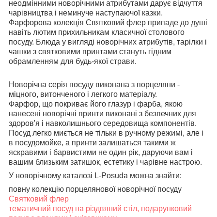
неодмінними новорічними атрибутами дарує відчуття
чарівництва і неминуче наступаючої казки.
Фарфорова колекція Святковий флер припаде до душі
навіть лютим прихильникам класичної столового
посуду. Блюда у вигляді новорічних атрибутів, тарілки і
чашки з святковими принтами стануть гідним
обрамленням для будь-якої страви.
Новорічна серія посуду виконана з порцеляни -
міцного, витонченого і легкого матеріалу.
Фарфор, що покриває його глазур і фарба, якою
нанесені новорічні принти виконані з безпечних для
здоров'я і навколишнього середовища компонентів.
Посуд легко миється не тільки в ручному режимі, але і
в посудомойке, а принти залишаться такими ж
яскравими і барвистими не один рік, даруючи вам і
вашим близьким затишок, естетику і чарівне настрою.
У новорічному каталозі L-Posuda можна знайти:
повну колекцію порцелянової новорічної посуду
Святковий флер
тематичний посуд на різдвяний стіл, подарунковий