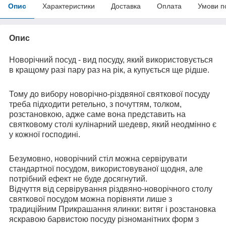
Опис
Характеристики
Доставка
Оплата
Умови п
Опис
Новорічний посуд - вид посуду, який використовується
в кращому разі пару раз на рік, а купується ще рідше.
Тому до вибору новорічно-різдвяної святкової посуду
треба підходити ретельно, з почуттям, толком,
розстановкою, адже саме вона представить на
святковому столі кулінарний шедевр, який неодмінно є
у кожної господині.
Безумовно, новорічний стіл можна сервірувати
стандартної посудом, використовуваної щодня, але
потрібний ефект не буде досягнутий.
Відчуття від сервірування різдвяно-новорічного столу
святкової посудом можна порівняти лише з
традиційним Прикрашання ялинки: витяг і розстановка
яскравою барвистою посуду різноманітних форм з