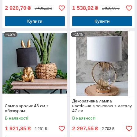
2 920,70
1 538,92
₴
₴
3 436,12 ₴
1 810,50 ₴
Купити
Купити
–15%
–15%
Декоративна лампа
Лампа кролик 43 см з
настільна з основою з металу
абажуром
47 см
В наявності
В наявності
1 921,85
2 297,55
₴
₴
2 261 ₴
2 703 ₴