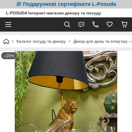
🎁
Подарункові сертифікати L-Posuda
L-POSUDA Інтернет-магазин декору та посуду
Каталог посуду та декору
Декор для дому та інтер'єру 
–15%