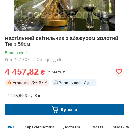
Настільний світильник з абажуром Золотий
Тигр 59см
В наявності
Код: 447-337
Опт і роздріб
4 457,82
₴
5 244,50 ₴
Економія
786.67 ₴
Залишилось
7 днів
4 195,60 ₴
від 6 шт.
Купити
Опис
Характеристики
Доставка
Оплата
Умови п