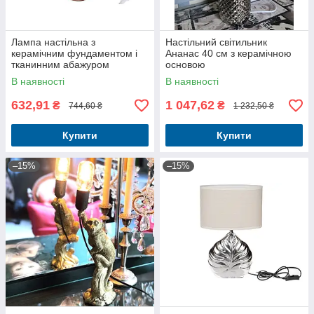
Лампа настільна з
Настільний світильник
керамічним фундаментом і
Ананас 40 см з керамічною
тканинним абажуром
основою
В наявності
В наявності
632,91
1 047,62
₴
₴
744,60 ₴
1 232,50 ₴
Купити
Купити
–15%
–15%