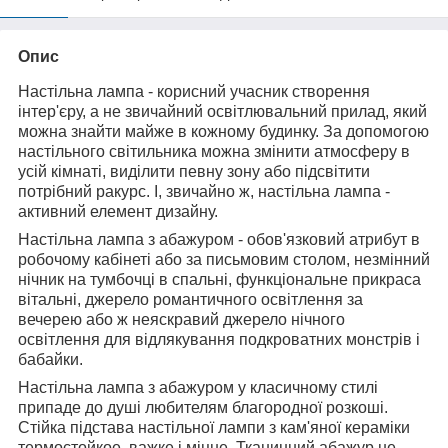
Опис
Настільна лампа - корисний учасник створення
інтер'єру, а не звичайний освітлювальний прилад, який
можна знайти майже в кожному будинку. За допомогою
настільного світильника можна змінити атмосферу в
усій кімнаті, виділити певну зону або підсвітити
потрібний ракурс. І, звичайно ж, настільна лампа -
активний елемент дизайну.
Настільна лампа з абажуром - обов'язковий атрибут в
робочому кабінеті або за письмовим столом, незмінний
нічник на тумбочці в спальні, функціональне прикраса
вітальні, джерело романтичного освітлення за
вечерею або ж неяскравий джерело нічного
освітлення для відлякування подкроватних монстрів і
бабайки.
Настільна лампа з абажуром у класичному стилі
припаде до душі любителям благородної розкоші.
Стійка підстава настільної лампи з кам'яної кераміки
термостойкое, важке і міцне. Тканинний абажур не