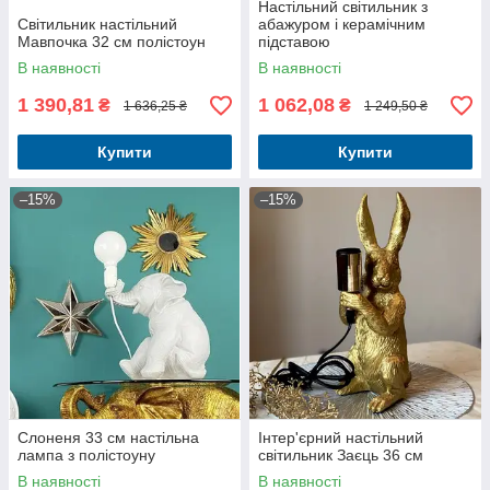
Настільний світильник з
Світильник настільний
абажуром і керамічним
Мавпочка 32 см полістоун
підставою
В наявності
В наявності
1 390,81
1 062,08
₴
₴
1 636,25 ₴
1 249,50 ₴
Купити
Купити
–15%
–15%
Слоненя 33 см настільна
Інтер'єрний настільний
лампа з полістоуну
світильник Заєць 36 см
В наявності
В наявності