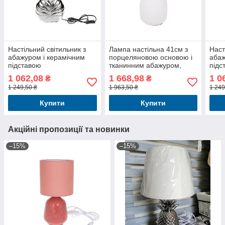
Настільний світильник з
Лампа настільна 41см з
Наст
абажуром і керамічним
порцеляновою основою і
абаж
підставою
тканинним абажуром,
підс
колір - білий граніт
1 062,08
1 668,98
1 0
₴
₴
1 249,50 ₴
1 963,50 ₴
1 249
Купити
Купити
Акційні пропозиції та новинки
–15%
–15%