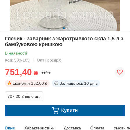
Глечик - заварник з жаротривкого скла 1,5 л з
бамбуковою кришкою
В наявності
Код: 599-109
Опт і роздріб
751,40
₴
884 ₴
Економія
132.60 ₴
Залишилось
10 днів
707,20 ₴
від 6 шт.
Купити
Опис
Характеристики
Доставка
Оплата
Умови п