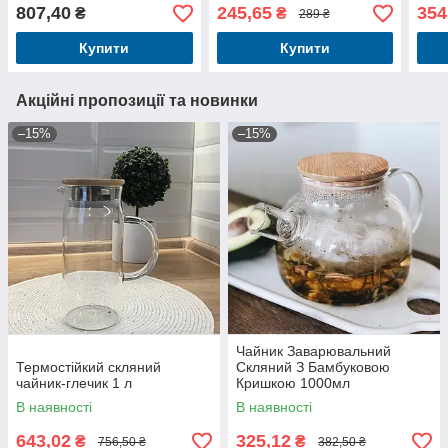
позолоченою ручкою
бам
807,40
245,65
354
₴
₴
289 ₴
Купити
Купити
Акційні пропозиції та новинки
–15%
–15%
Чайник Заварювальний
Термостійкий скляний
Скляний З Бамбуковою
чайник-глечик 1 л
Кришкою 1000мл
В наявності
В наявності
643,02
325,12
₴
₴
756,50 ₴
382,50 ₴