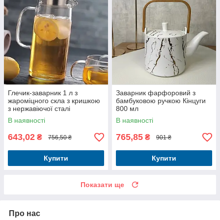
Глечик-заварник 1 л з
Заварник фарфоровий з
жароміцного скла з кришкою
бамбуковою ручкою Кінцуги
з нержавіючої сталі
800 мл
В наявності
В наявності
643,02
765,85
₴
₴
756,50 ₴
901 ₴
Купити
Купити
Показати ще
Про нас