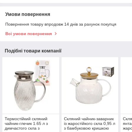
Умови повернення
Повернення товару впродовж 14 днів за рахунок покупця
Всі умови повернення
Подібні товари компанії
Термостійкий скляний
Скляний чайник-заварник
Скля
чайник-глечик 1.65 л з
із жаростійкого скла 0,95 л
янта
димчастого скла з
з бамбуковою кришкою
жаро