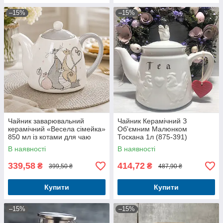
–15%
–15%
Чайник заварювальний
Чайник Керамічний З
керамічний «Весела сімейка»
Об'ємним Малюнком
850 мл із котами для чаю
Тоскана 1л (875-391)
В наявності
В наявності
339,58
414,72
₴
₴
399,50 ₴
487,90 ₴
Купити
Купити
–15%
–15%