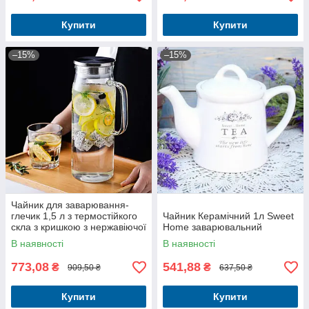
Купити
Купити
–15%
–15%
Чайник для заварювання-
глечик 1,5 л з термостійкого
Чайник Керамічний 1л Sweet
скла з кришкою з нержавіючої
Home заварювальний
сталі
В наявності
В наявності
773,08
541,88
₴
₴
909,50 ₴
637,50 ₴
Купити
Купити