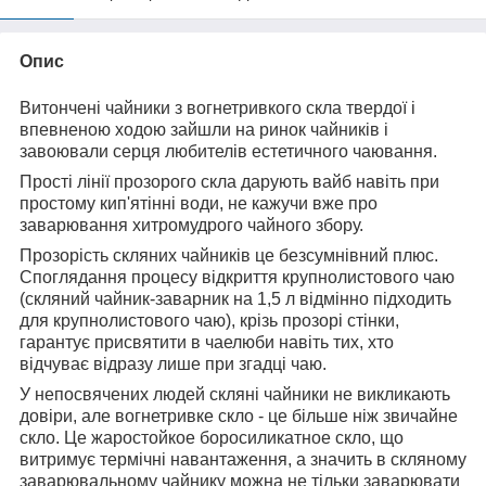
Опис
Витончені чайники з вогнетривкого скла твердої і
впевненою ходою зайшли на ринок чайників і
завоювали серця любителів естетичного чаювання.
Прості лінії прозорого скла дарують вайб навіть при
простому кип'ятінні води, не кажучи вже про
заварювання хитромудрого чайного збору.
Прозорість скляних чайників це безсумнівний плюс.
Споглядання процесу відкриття крупнолистового чаю
(скляний чайник-заварник на 1,5 л відмінно підходить
для крупнолистового чаю), крізь прозорі стінки,
гарантує присвятити в чаелюби навіть тих, хто
відчуває відразу лише при згадці чаю.
У непосвячених людей скляні чайники не викликають
довіри, але вогнетривке скло - це більше ніж звичайне
скло. Це жаростойкое боросиликатное скло, що
витримує термічні навантаження, а значить в скляному
заварювальному чайнику можна не тільки заварювати