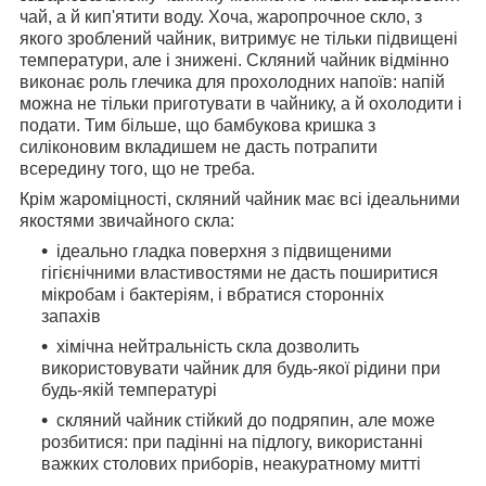
чай, а й кип'ятити воду. Хоча, жаропрочное скло, з
якого зроблений чайник, витримує не тільки підвищені
температури, але і знижені. Скляний чайник відмінно
виконає роль глечика для прохолодних напоїв: напій
можна не тільки приготувати в чайнику, а й охолодити і
подати. Тим більше, що бамбукова кришка з
силіконовим вкладишем не дасть потрапити
всередину того, що не треба.
Крім жароміцності, скляний чайник має всі ідеальними
якостями звичайного скла:
ідеально гладка поверхня з підвищеними
гігієнічними властивостями не дасть поширитися
мікробам і бактеріям, і вбратися сторонніх
запахів
хімічна нейтральність скла дозволить
використовувати чайник для будь-якої рідини при
будь-якій температурі
скляний чайник стійкий до подряпин, але може
розбитися: при падінні на підлогу, використанні
важких столових приборів, неакуратному митті