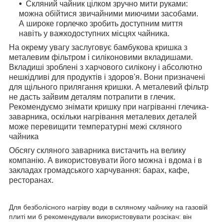
Скляний чайник цілком зручно мити руками:
можна обійтися звичайними миючими засобами.
А широке горлечко зробить доступним миття
навіть у важкодоступних місцях чайника.
На окрему увагу заслуговує бамбукова кришка з
металевим фільтром і силіконовими вкладишами.
Вкладиші зроблені з харчового силікону і абсолютно
нешкідливі для продуктів і здоров'я. Вони призначені
для щільного прилягання кришки. А металевий фільтр
не дасть зайвим деталям потрапити в глечик.
Рекомендуємо знімати кришку при нагріванні глечика-
заварника, оскільки нагрівання металевих деталей
може перевищити температурні межі скляного
чайника
Обсягу скляного заварника вистачить на велику
компанію. А використовувати його можна і вдома і в
закладах громадського харчування: барах, кафе,
ресторанах.
Для безболісного нагріву води в скляному чайнику на газовій
плиті ми б рекомендували використовувати розсікач: він