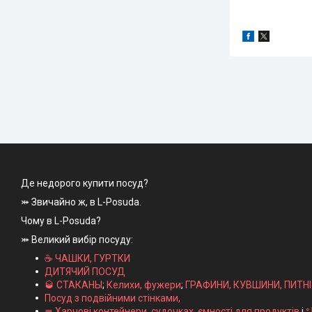
Де недорого купити посуд?
⤗ Звичайно ж, в L-Posuda.
Чому в L-Posuda?
⤗ Великий вибір посуду:
☕ ЧАШКИ, ГУРТКИ
ДИТЯЧИЙ ПОСУД
🥃 СТАКАНЫ
;
Келихи, фужери
;
ГРАФИНИ, КУВШИНИ, ПИТН
Посуд з подвійними стінками,
≣ Харчові контейнери, судочках, ємності для продуктів
і
ᐤ