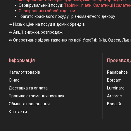
Сервірувальний посуд:
Тарілки і піали
,
Салатниці і салатн
Сервіровочні і обробні дошки
І багато красивого посуду і різноманітного декору
⤗ Низькі ціни на посуд відомих брендів
⤗ Акції, знижки, розпродажі
⤗ Оперативне відвантаження по всій Україні: Київ, Одеса, Льв
Інформація
Производ
Каталог товарів
Pasabahce
О нас
Borcam
Доставка та оплата
Luminarc
Правила отримання посилок
Arcoroc
Обмін та повернення
Bona Di
Контакти