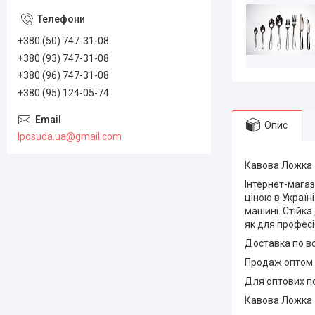
+380 (50) 747-31-08
+380 (93) 747-31-08
+380 (96) 747-31-08
+380 (95) 124-05-74
Опис
lposuda.ua@gmail.com
Кавова Ложка
Інтернет-мага
ціною в Україн
машині. Стійка
як для професі
Доставка по всі
Продаж оптом і
Для оптових п
Кавова Ложка 1