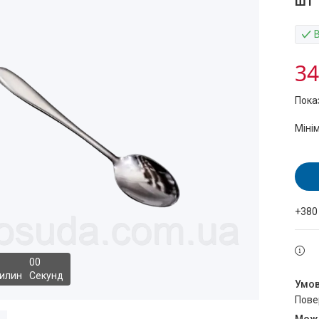
шт
34
Пока
Міні
+380
0
0
илин
Секунд
пов