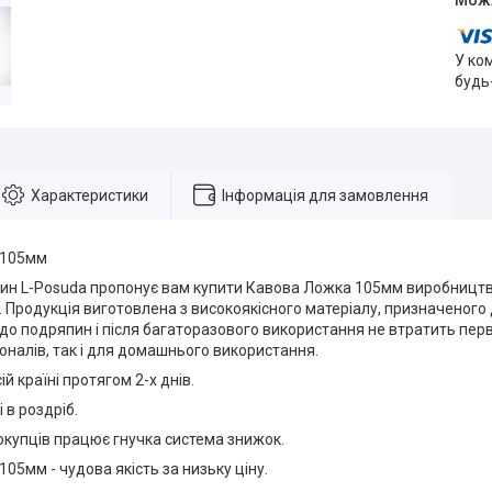
У ко
будь
Характеристики
Інформація для замовлення
 105мм
зин L-Posuda пропонує вам купити Кавова Ложка 105мм виробництв
і. Продукція виготовлена з високоякісного матеріалу, призначеного
 до подряпин і після багаторазового використання не втратить перв
оналів, так і для домашнього використання.
й країні протягом 2-х днів.
 в роздріб.
окупців працює гнучка система знижок.
05мм - чудова якість за низьку ціну.