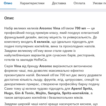
Опис
Характеристики
Доставка
Оплата
Умови п
Опис
Набір великих келихів
Arcoroc Vina
об'ємом
700 мл
— це
професійний посуд преміум-класу, який поєднує елегантний
французький дизайн, високу міцність та універсальність. До
комплекту входить
6 келихів
, що ідеально підходять для
подачі популярних коктейлів, вина та прохолодних напоїв.
Завдяки великому об'єму вони стали одним із
найулюбленіших варіантів для сучасних барів, ресторанів,
готелів та закладів HoReCa.
Серія
Vina
від бренду
Arcoroc
вирізняється витонченою
формою чаші, яка дозволяє максимально ефектно
презентувати напій. Великий об'єм 700 мл дає змогу додавати
достатню кількість льоду, фруктів, ягід, цитрусових, спецій та
декоративних прикрас, створюючи професійну барну подачу.
Саме тому ці келихи чудово підходять для
Aperol Spritz,
Hugo, Gin & Tonic, Mojito, Sangria, Spritz-коктейлів
, а
також авторських коктейлів і безалкогольних міксів.
Завдяки широкій чаші напої краще насичуються киснем, що