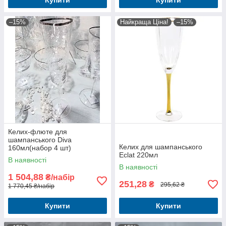
Купити
Купити
–15%
Найкраща Ціна!
–15%
Келих-флюте для
шампанського Diva
Келих для шампанського
160мл(набор 4 шт)
Eclat 220мл
В наявності
В наявності
1 504,88
₴/набір
251,28
₴
295,62 ₴
1 770,45 ₴/набір
Купити
Купити