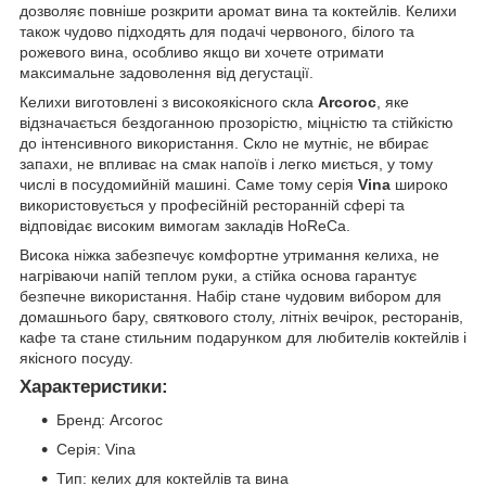
дозволяє повніше розкрити аромат вина та коктейлів. Келихи
також чудово підходять для подачі червоного, білого та
рожевого вина, особливо якщо ви хочете отримати
максимальне задоволення від дегустації.
Келихи виготовлені з високоякісного скла
Arcoroc
, яке
відзначається бездоганною прозорістю, міцністю та стійкістю
до інтенсивного використання. Скло не мутніє, не вбирає
запахи, не впливає на смак напоїв і легко миється, у тому
числі в посудомийній машині. Саме тому серія
Vina
широко
використовується у професійній ресторанній сфері та
відповідає високим вимогам закладів HoReCa.
Висока ніжка забезпечує комфортне утримання келиха, не
нагріваючи напій теплом руки, а стійка основа гарантує
безпечне використання. Набір стане чудовим вибором для
домашнього бару, святкового столу, літніх вечірок, ресторанів,
кафе та стане стильним подарунком для любителів коктейлів і
якісного посуду.
Характеристики:
Бренд: Arcoroc
Серія: Vina
Тип: келих для коктейлів та вина