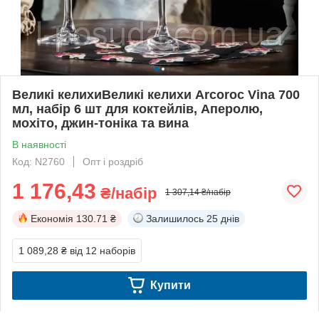
Великі келихиВеликі келихи Arcoroc Vina 700
мл, набір 6 шт для коктейлів, Аперолю,
мохіто, джин-тоніка та вина
В наявності
Код: N2760
Опт і роздріб
1 176,43
₴/набір
1 307,14 ₴/набір
Економія
130.71 ₴
Залишилось
25 днів
1 089,28 ₴
від 12 наборів
Купити