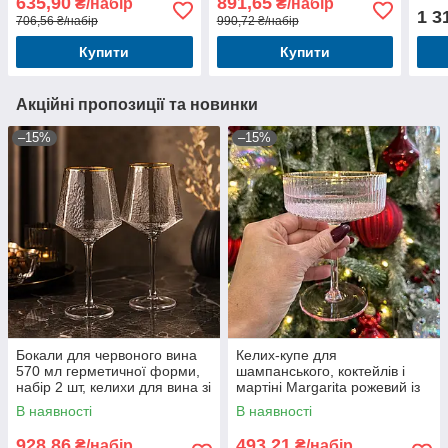
635,90
891,65
₴/набір
₴/набір
аперитивів
1 3
706,56 ₴/набір
990,72 ₴/набір
Купити
Купити
Акційні пропозиції та новинки
–15%
–15%
Бокали для червоного вина
Келих-купе для
570 мл герметичної форми,
шампанського, коктейлів і
набір 2 шт, келихи для вина зі
мартіні Margarita рожевий із
скла преміум класу
золотим кантом 300 мл набір
В наявності
В наявності
2 шт.
928,86
493,21
₴/набір
₴/набір