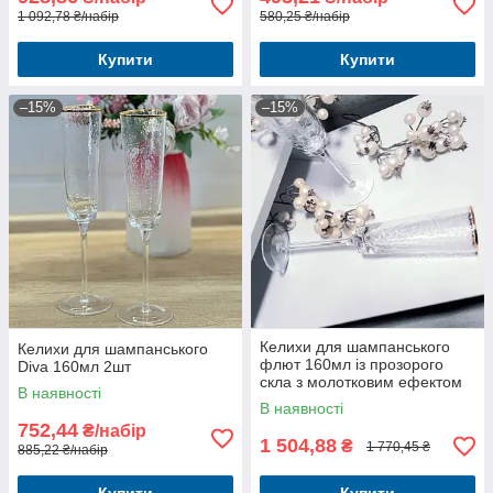
1 092,78 ₴/набір
580,25 ₴/набір
Купити
Купити
–15%
–15%
Келихи для шампанського
Келихи для шампанського
флют 160мл із прозорого
Diva 160мл 2шт
скла з молотковим ефектом
В наявності
та золотим обідком Diva
В наявності
набір 4шт
752,44
₴/набір
1 504,88
₴
1 770,45 ₴
885,22 ₴/набір