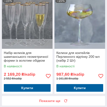
–15%
–15%
Набір келихів для
Келихи для коктейлів
шампанського геометричної
Перлинного відтінку 200 мл
форми із золотим обідком
(набір 2 Шт)
220 мл.
В наявності
В наявності
2 169,20
987,60
₴/набір
₴/набір
2 552 ₴/набір
1 161,88 ₴/набір
Купити
Купити
Показати ще