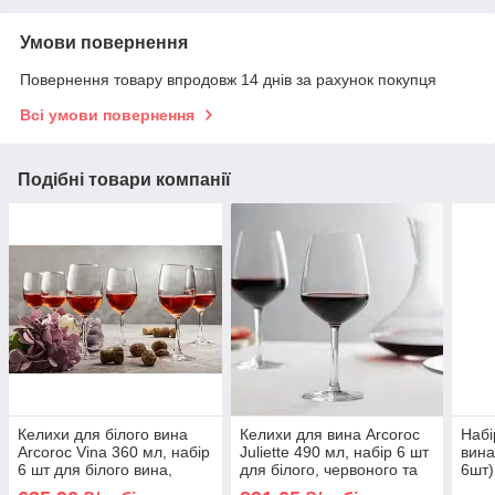
Умови повернення
Повернення товару впродовж 14 днів за рахунок покупця
Всі умови повернення
Подібні товари компанії
Келихи для білого вина
Келихи для вина Arcoroc
Набі
Arcoroc Vina 360 мл, набір
Juliette 490 мл, набір 6 шт
вина
6 шт для білого вина,
для білого, червоного та
6шт)
рожевого вина та
рожевого вина