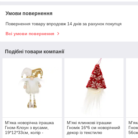
Умови повернення
Повернення товару впродовж 14 днів за рахунок покупця
Всі умови повернення
Подібні товари компанії
М'яка новорічна іграшка
М'які ялинкові іграшки
М'як
Гном-Клоун з вусами,
Гномік 16*6 см новорічний
Гном
19*12*33см, колір -
декор із текстилю
56см
кремовий з золотом
упаковка 12 шт
черв