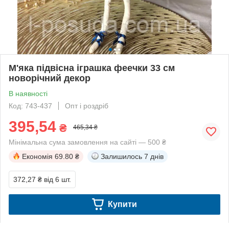
М'яка підвісна іграшка феечки 33 см
новорічний декор
В наявності
Код: 743-437
Опт і роздріб
395,54
₴
465,34 ₴
Мінімальна сума замовлення на сайті — 500 ₴
Економія
69.80 ₴
Залишилось
7 днів
372,27 ₴
від 6 шт.
Купити