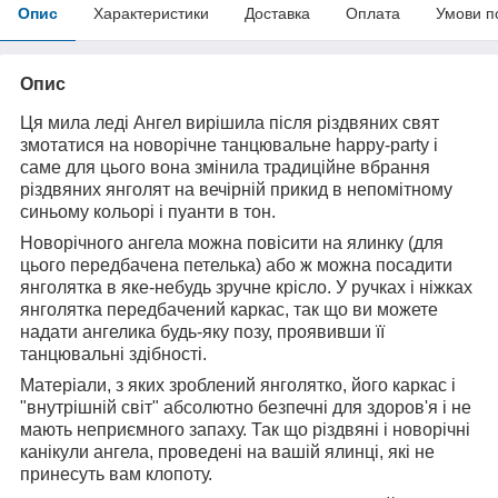
Опис
Характеристики
Доставка
Оплата
Умови п
Опис
Ця мила леді Ангел вирішила після різдвяних свят
змотатися на новорічне танцювальне happy-party і
саме для цього вона змінила традиційне вбрання
різдвяних янголят на вечірній прикид в непомітному
синьому кольорі і пуанти в тон.
Новорічного ангела можна повісити на ялинку (для
цього передбачена петелька) або ж можна посадити
янголятка в яке-небудь зручне крісло. У ручках і ніжках
янголятка передбачений каркас, так що ви можете
надати ангелика будь-яку позу, проявивши її
танцювальні здібності.
Матеріали, з яких зроблений янголятко, його каркас і
"внутрішній світ" абсолютно безпечні для здоров'я і не
мають неприємного запаху. Так що різдвяні і новорічні
канікули ангела, проведені на вашій ялинці, які не
принесуть вам клопоту.