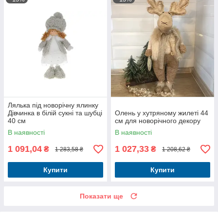
Лялька під новорічну ялинку
Дівчинка в білій сукні та шубці
Олень у хутряному жилеті 44
40 см
см для новорічного декору
В наявності
В наявності
1 091,04
1 027,33
₴
₴
1 283,58 ₴
1 208,62 ₴
Купити
Купити
Показати ще