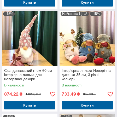
Купити
Купити
–15%
Найкраща Ціна!
–15%
Скандинавський гном 60 см
Інтер'єрна лялька Новорічна
інтер'єрна лялька для
дитинка 35 см, 3 різні
новорічної декори
кольори
В наявності
В наявності
874,22
733,49
₴
₴
1 028,50 ₴
862,93 ₴
Купити
Купити
–15%
–15%