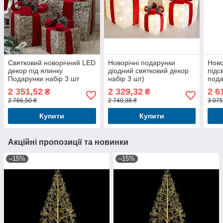
Святковий новорічний LED
Новорічні подарунки
Ново
декор під ялинку
діодний святковий декор
підс
Подарунки набір 3 шт
набір 3 шт)
пода
2 351,52
2 329,32
2 6
₴
₴
2 766,50 ₴
2 740,38 ₴
3 075
Купити
Купити
Акційні пропозиції та новинки
–15%
–15%