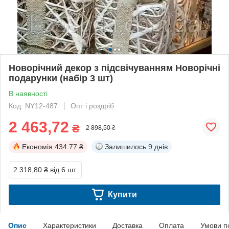
Новорічний декор з підсвічуванням Новорічні
подарунки (набір 3 шт)
В наявності
Код: NY12-487
Опт і роздріб
2 463,72
₴
2 898,50 ₴
Економія
434.77 ₴
Залишилось
9 днів
2 318,80 ₴
від 6 шт.
Купити
Опис
Характеристики
Доставка
Оплата
Умови п