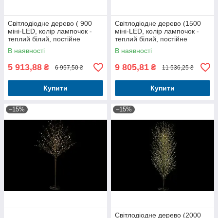
Світлодіодне дерево ( 900
Світлодіодне дерево (1500
міні-LED, колір лампочок -
міні-LED, колір лампочок -
теплий білий, постійне
теплий білий, постійне
світіння), 180см, колір -
світіння), 150см, колір -
В наявності
В наявності
чорний
чорний
5 913,88
9 805,81
₴
₴
6 957,50 ₴
11 536,25 ₴
Купити
Купити
–15%
–15%
Світлодіодне дерево (2000