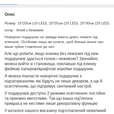
Опис
Розмір: 15*20см (10 LED), 20*25см (20 LED), 25*30см (20 LED)
колір - білий з бежевим
Новорічні подарунки не завжди мають довго лежати під
ялинкою. Особливо якщо ви хочете, щоб близькі знали про
ваше чуйне ставлення до них.
Але що робити, якщо ялинка без лежачих під нею
подарунків здається голою і неживою? Звичайно,
можна вийти зі становища, поклавши під ялинку
фейкові паперові/крафтові коробки подарунки.
А можна покласти новорічні подарунки з
підсвічуванням, які будуть не лише декором, а ще й
освітленням, що підтримує святковий настрій.
У подарунків доступні 2 режими освітлення: постійне
та приємно миготливе. Так що ваша під'їлочна
прикраса не нестиме лише декоративну функцію
У каталозі нашого магазину підготовлений невеликий