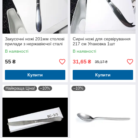
Закусочні ножі 201мм столові
Сирні ножі для сервірування
прилади з нержавіючої сталі
217 см Упаковка 1шт
В наявності
В наявності
55
31,65
₴
₴
35,17 ₴
Купити
Купити
Найкраща Ціна!
–10%
–10%