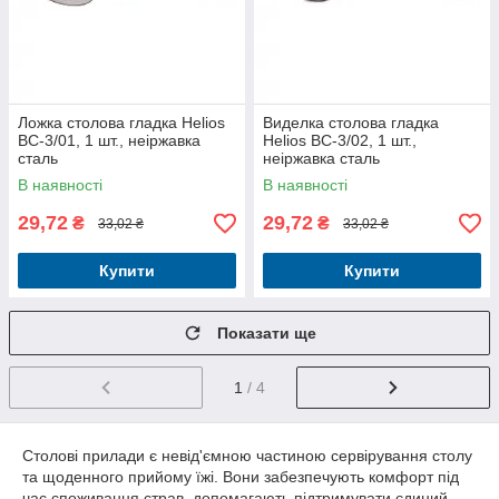
Ложка столова гладка Helios
Виделка столова гладка
BC-3/01, 1 шт., неіржавка
Helios BC-3/02, 1 шт.,
сталь
неіржавка сталь
В наявності
В наявності
29,72
29,72
₴
₴
33,02 ₴
33,02 ₴
Купити
Купити
Показати ще
1
/ 4
Столові прилади є невід'ємною частиною сервірування столу
та щоденного прийому їжі. Вони забезпечують комфорт під
час споживання страв, допомагають підтримувати єдиний