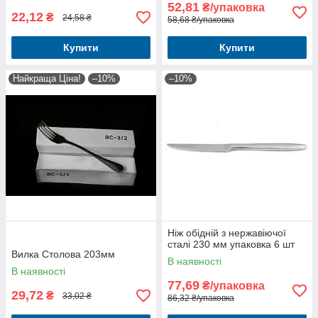
52,81
₴/упаковка
22,12
₴
24,58 ₴
58,68 ₴/упаковка
Купити
Купити
Найкраща Ціна!
–10%
–10%
Ніж обідній з нержавіючої
сталі 230 мм упаковка 6 шт
Вилка Столова 203мм
В наявності
В наявності
77,69
₴/упаковка
29,72
₴
33,02 ₴
86,32 ₴/упаковка