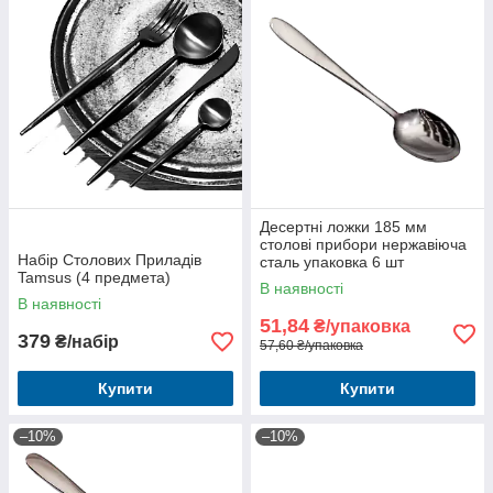
Десертні ложки 185 мм
столові прибори нержавіюча
Набір Столових Приладів
сталь упаковка 6 шт
Tamsus (4 предмета)
В наявності
В наявності
51,84
₴/упаковка
379
₴/набір
57,60 ₴/упаковка
Купити
Купити
–10%
–10%