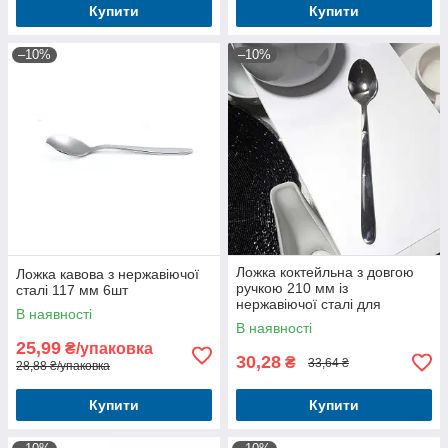
Купити
Купити
–10%
–10%
Ложка коктейльна з довгою
Ложка кавова з нержавіючої
ручкою 210 мм із
сталі 117 мм 6шт
нержавіючої сталі для
В наявності
коктейлів, кави та десертів
В наявності
25,99
₴/упаковка
30,28
₴
33,64 ₴
28,88 ₴/упаковка
Купити
Купити