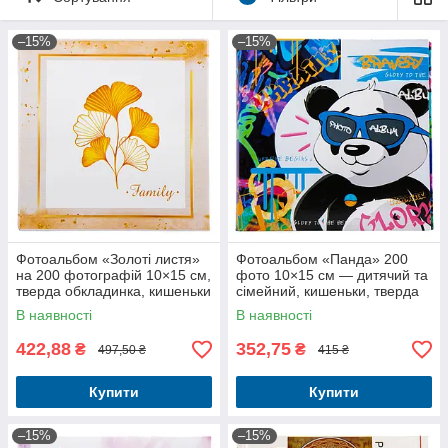
–15%
–15%
Фотоальбом «Золоті листя»
Фотоальбом «Панда» 200
на 200 фотографій 10×15 см,
фото 10×15 см — дитячий та
тверда обкладинка, кишеньки
сімейний, кишеньки, тверда
обкладинка
В наявності
В наявності
422,88
352,75
₴
₴
497,50 ₴
415 ₴
Купити
Купити
–15%
–15%