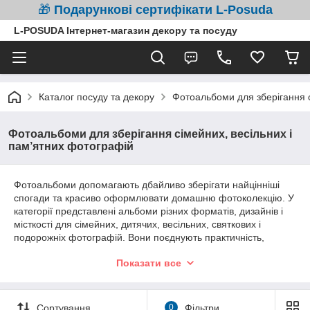
🎁
Подарункові сертифікати L-Posuda
L-POSUDA Інтернет-магазин декору та посуду
Каталог посуду та декору
Фотоальбоми для зберігання с
Фотоальбоми для зберігання сімейних, весільних і
пам’ятних фотографій
Фотоальбоми допомагають дбайливо зберігати найцінніші
спогади та красиво оформлювати домашню фотоколекцію. У
категорії представлені альбоми різних форматів, дизайнів і
місткості для сімейних, дитячих, весільних, святкових і
подорожніх фотографій. Вони поєднують практичність,
естетику та довговічність, гармонійно доповнюючи домашній
Показати все
інтер’єр.
Сортування
0
Фільтри