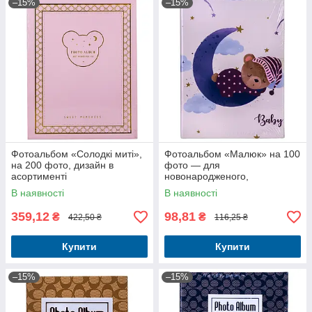
–15%
–15%
Фотоальбом «Солодкі миті»,
Фотоальбом «Малюк» на 100
на 200 фото, дизайн в
фото — для
асортименті
новонародженого,
випадковий дизайн
В наявності
В наявності
359,12
98,81
₴
₴
422,50 ₴
116,25 ₴
Купити
Купити
–15%
–15%