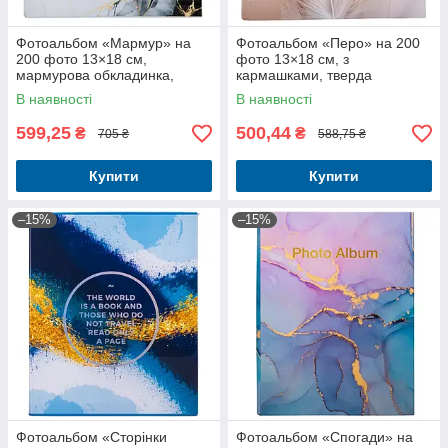
Фотоальбом «Мармур» на
Фотоальбом «Перо» на 200
200 фото 13×18 см,
фото 13×18 см, з
мармурова обкладинка,
кармашками, тверда
кишені
обкладинка
В наявності
В наявності
599,25
500,44
₴
₴
705 ₴
588,75 ₴
Купити
Купити
–15%
–15%
Фотоальбом «Сторінки
Фотоальбом «Спогади» на