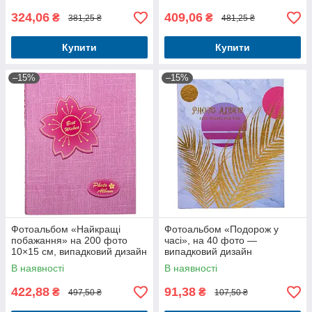
324,06
409,06
₴
₴
381,25 ₴
481,25 ₴
Купити
Купити
–15%
–15%
Фотоальбом «Найкращі
Фотоальбом «Подорож у
побажання» на 200 фото
часі», на 40 фото —
10×15 см, випадковий дизайн
випадковий дизайн
обкладинки
В наявності
В наявності
422,88
91,38
₴
₴
497,50 ₴
107,50 ₴