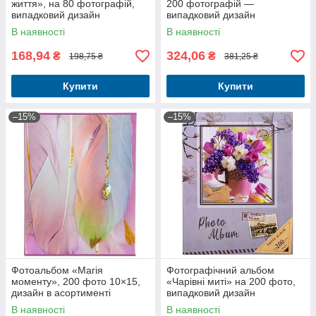
життя», на 80 фотографій,
200 фотографій —
випадковий дизайн
випадковий дизайн
обкладинки
В наявності
В наявності
168,94
324,06
₴
₴
198,75 ₴
381,25 ₴
Купити
Купити
–15%
–15%
Фотоальбом «Магія
Фотографічний альбом
моменту», 200 фото 10×15,
«Чарівні миті» на 200 фото,
дизайн в асортименті
випадковий дизайн
В наявності
В наявності