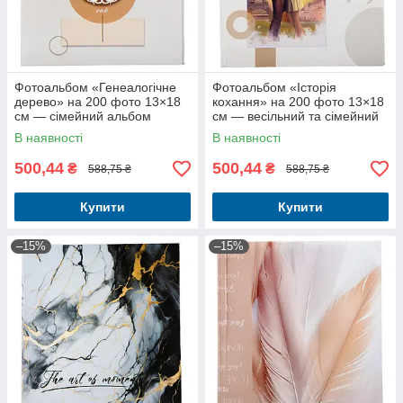
Фотоальбом «Генеалогічне
Фотоальбом «Історія
дерево» на 200 фото 13×18
кохання» на 200 фото 13×18
см — сімейний альбом
см — весільний та сімейний
подарунок для пари
В наявності
В наявності
500,44
500,44
₴
₴
588,75 ₴
588,75 ₴
Купити
Купити
–15%
–15%