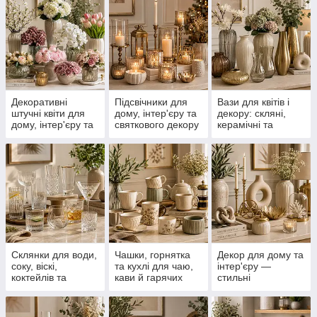
Декоративні
Підсвічники для
Вази для квітів і
штучні квіти для
дому, інтер'єру та
декору: скляні,
дому, інтер'єру та
святкового декору
керамічні та
декору
металеві
Склянки для води,
Чашки, горнятка
Декор для дому та
соку, віскі,
та кухлі для чаю,
інтер'єру —
коктейлів та
кави й гарячих
стильні
напоїв
напоїв
декоративні
аксесуари