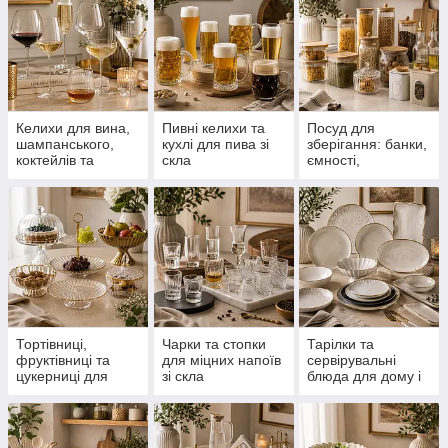
Келихи для вина,
Пивні келихи та
Посуд для
шампанського,
кухлі для пива зі
зберігання: банки,
коктейлів та
скла
ємності,
напоїв
контейнери та
пляшки
Тортівниці,
Чарки та стопки
Тарілки та
фруктівниці та
для міцних напоїв
сервірувальні
цукерниці для
зі скла
блюда для дому і
сервірування
святкового столу
столу