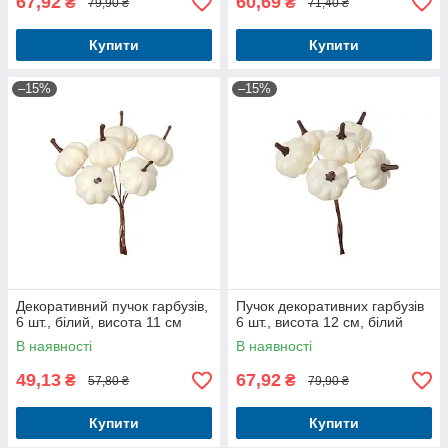
67,92
60,69
₴
₴
79,90 ₴
71,40 ₴
Купити
Купити
–15%
–15%
Декоративний пучок гарбузів,
Пучок декоративних гарбузів
6 шт., білий, висота 11 см
6 шт., висота 12 см, білий
В наявності
В наявності
49,13
67,92
₴
₴
57,80 ₴
79,90 ₴
Купити
Купити