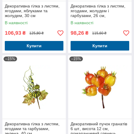
Декоративна гілка з листям,
Декоративна гілка з листям,
ягодами, яблуками та
ягодами, жолудем і
жолудем, 30 см
гарбузами, 26 см,
помаранчева
В наявності
В наявності
106,93
98,26
₴
₴
125,80 ₴
115,60 ₴
Купити
Купити
–15%
–15%
Декоративна гілка з листям,
Декоративний пучок гранатів
ягодами та гарбузами,
6 шт., висота 12 см,
зелена, 40 см
помаранчевий глянець