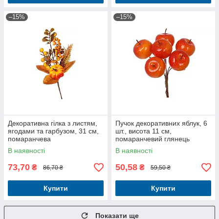
–15%
–15%
Декоративна гілка з листям,
Пучок декоративних яблук, 6
ягодами та гарбузом, 31 см,
шт., висота 11 см,
помаранчева
помаранчевий глянець
В наявності
В наявності
73,70
50,58
₴
₴
86,70 ₴
59,50 ₴
Купити
Купити
Показати ще