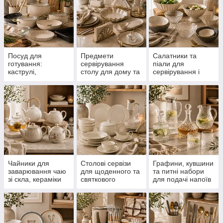
Посуд для
Предмети
Салатники та
готування:
сервірування
піали для
каструлі,
столу для дому та
сервірування і
сковороди, форми
святкових подій
подачі страв
та кухонний посуд
Чайники для
Столові сервізи
Графини, кувшини
заварювання чаю
для щоденного та
та питні набори
зі скла, кераміки
святкового
для подачі напоїв
та фарфору
сервірування