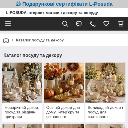
🎁
Подарункові сертифікати L-Posuda
L-POSUDA Інтернет-магазин декору та посуду
Каталог посуду та декору
Каталог посуду та декору
Новорічний декор,
Осінній декор для
Великодній декор і
посуд та різдвяні
дому, інтер'єру та
посуд для
прикраси
святкового
святкового
оформлення
оформлення дому