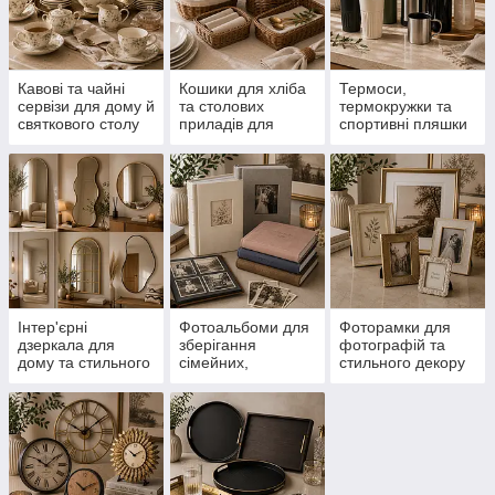
Кавові та чайні
Кошики для хліба
Термоси,
сервізи для дому й
та столових
термокружки та
святкового столу
приладів для
спортивні пляшки
сервірування
для напоїв
столу
Інтер'єрні
Фотоальбоми для
Фоторамки для
дзеркала для
зберігання
фотографій та
дому та стильного
сімейних,
стильного декору
оформлення
весільних і
інтер’єру
простору
пам’ятних
фотографій