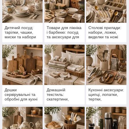
Дитячий посуд:
Товари для пікніка
Столові прилади:
тарілки, чашки,
і барбекю: посуд
набори, ложки,
миски та набори
та аксесуари для
виделки та ножі
для дітей
відпочинку
Дошки
Домашній
Кухонні аксесуари:
сервірувальні та
текстиль:
щипці, лопатки,
обробні для кухні
скатертини,
тертки,
й подачі страв
ранери, серветки,
овочечистки та
наволочки та
відкривачки
кухонні рушники