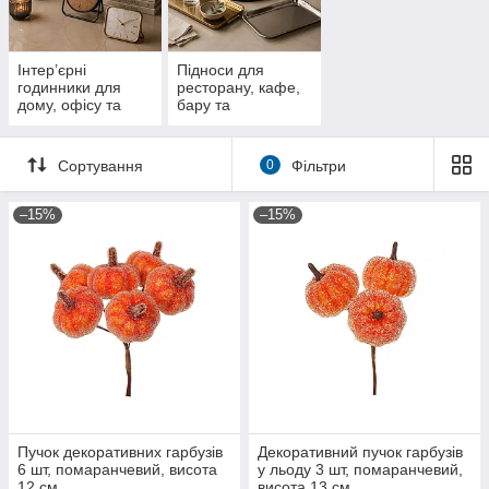
Інтер’єрні
Підноси для
годинники для
ресторану, кафе,
дому, офісу та
бару та
стильного декору
професійного
обслуговування
Сортування
0
Фільтри
–15%
–15%
Пучок декоративних гарбузів
Декоративний пучок гарбузів
6 шт, помаранчевий, висота
у льоду 3 шт, помаранчевий,
12 см
висота 13 см